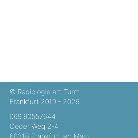
© Radiologie am Turm
Frankfurt 2019 - 2026
069 90557644
Oeder Weg 2-4
60318 Frankfurt am Main